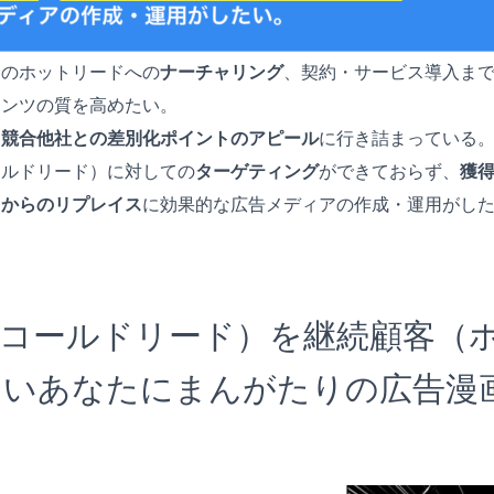
ドのホットリードへの
ナーチャリング
、契約・サービス導入ま
テンツの質を高めたい。
、
競合他社との差別化ポイントのアピール
に行き詰まっている
ールドリード）に対しての
ターゲティング
ができておらず、
獲
スからのリプレイス
に効果的な広告メディアの作成・運用がし
（コールドリード）を継続顧客（
たいあなたにまんがたりの広告漫