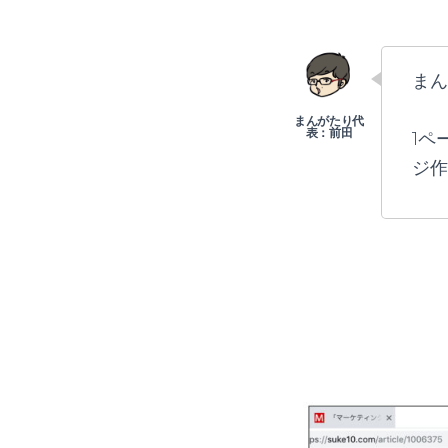
まん
1ペ
ジ作