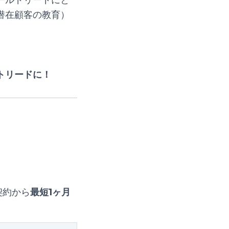
潜在顧客の教育）
トリードに！
契約から
最短1ヶ月