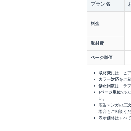
プラン名
料金
取材費
ページ単価
取材費
には、ヒ
カラー対応
をご希
修正回数
は、ラフ
1ページ単位
での
い。
広告マンガの
二
場合もご相談く
表示価格はすべ