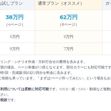
お試しプラン
通常プラン（オススメ）
ガ
38万円
62万円
（4ページ）
（8ページ）
6万円
6万円
8万円
7万円
アリング・シナリオ作成・方針打合せの費用を含みます。
望の場合、ページ単価が1.5倍となります。部分カラーにも対応可能で
時1回・完成版1回の計2回分を料金に含みます。
ご依頼も承っています。「まずは1ページ作ってみたい」という場合もお
次利用については柔軟に対応可能
です。WEB・紙・SNS・動画など複
ださい。
て
税抜
です。