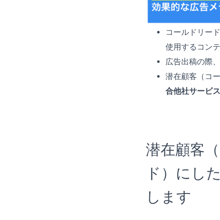
コールドリー
使用するコン
広告出稿の際
潜在顧客（コ
合他社サービ
潜在顧客
ド）にし
します