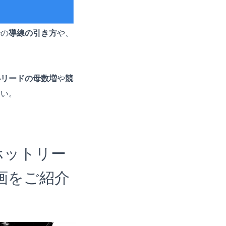
での
導線の引き方
や、
。
得リードの母数増
や
競
たい。
ホットリー
画をご紹介