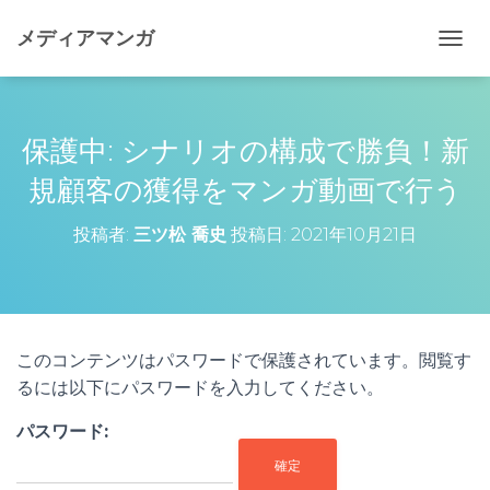
メディアマンガ
ナ
ビ
ゲ
ー
シ
保護中: シナリオの構成で勝負！新
ョ
ン
規顧客の獲得をマンガ動画で行う
を
切
投稿者:
三ツ松 喬史
投稿日:
2021年10月21日
り
替
え
このコンテンツはパスワードで保護されています。閲覧す
るには以下にパスワードを入力してください。
パスワード: