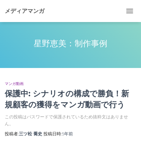
メディアマンガ
ナ
ビ
ゲ
ー
シ
星野恵美：制作事例
ョ
ン
を
切
り
替
え
マンガ動画
保護中: シナリオの構成で勝負！新
規顧客の獲得をマンガ動画で行う
この投稿はパスワードで保護されているため抜粋文はありませ
ん。
投稿者:
三ツ松 喬史
投稿日時:
5年
前