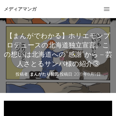
メディアマンガ
ナ
ビ
ゲ
ー
シ
【まんがでわかる】ホリエモンプ
ョ
ン
ロデュースの北海道独立宣言。こ
を
の想いは北海道への”感謝”から – 芸
切
り
人さとるサンバ様の紹介③
替
え
投稿者:
まんがたり前田
投稿日:
2019年8月9日