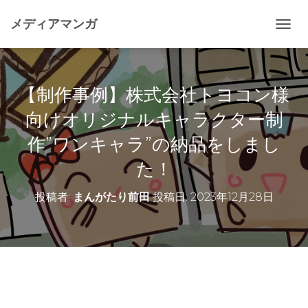
メディアマンガ
ナ
ビ
ゲ
ー
シ
【制作事例】株式会社トヨコン様
ョ
ン
向けオリジナルキャラクター制
を
作”ワンキャラ”の納品をしまし
切
り
た！
替
え
投稿者:
まんがたり前田
投稿日:
2023年12月28日