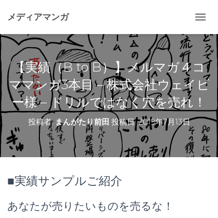
メディアマンガ
ナ
ビ
ゲ
ー
シ
【実績（B to B）】メルマガ４コ
ョ
ン
ママンガ3本目 – 株式会社ウェイビ
を
ー様 – ドリルではなく穴を売れ！
切
り
替
投稿者:
まんがたり前田
投稿日:
2019年7月13日
え
■実績サンプルご紹介
あなたが売りたいものを売るな！