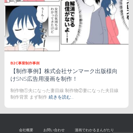
B2C事業制作事例
【制作事例】株式会社サンマーク出版様向
けSNS広告用漫画を制作！
制作物①夫になった妻目線 制作物②妻になった夫目線
制作背景 まず制作
続きを読む…
会社概要
お問い合わせ
漫画でわかるまんがたり