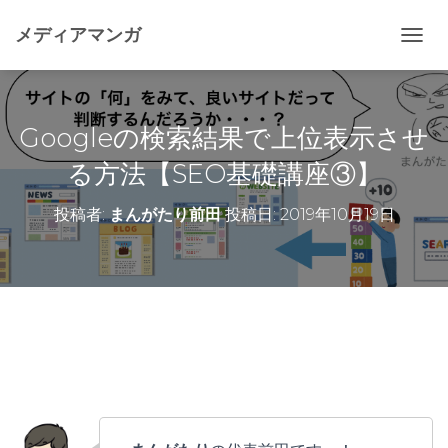
メディアマンガ
ナ
ビ
ゲ
ー
シ
Googleの検索結果で上位表示させ
ョ
ン
る方法【SEO基礎講座③】
を
切
投稿者:
まんがたり前田
投稿日:
2019年10月19日
り
替
え